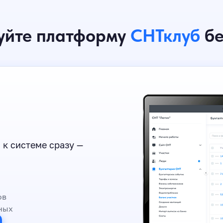
уйте платформу
СНТклуб
бе
 к системе сразу —
ов
ных