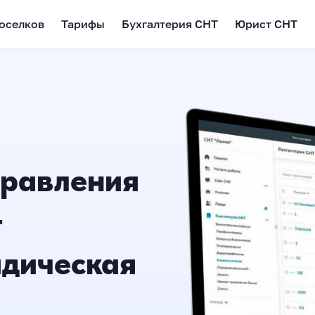
оселков
Тарифы
Бухгалтерия СНТ
Юрист СНТ
правления
+
идическая