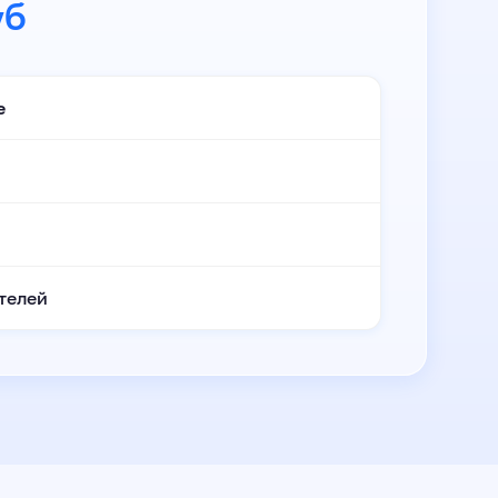
уб
е
телей