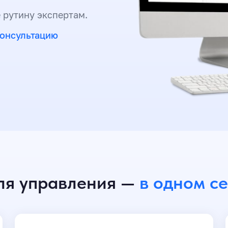
 рутину экспертам.
консультацию
ля управления —
в одном с