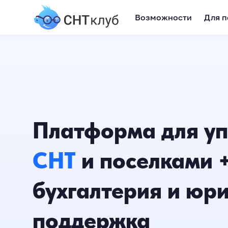
Возможности
Для п
Платформа для у
СНТ
и поселками 
бухгалтерия и юр
поддержка