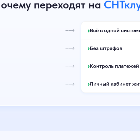
очему переходят на
СНТкл
›
Всё в одной систем
——→
›
Без штрафов
——→
›
Контроль платежей
——→
›
Личный кабинет жи
——→