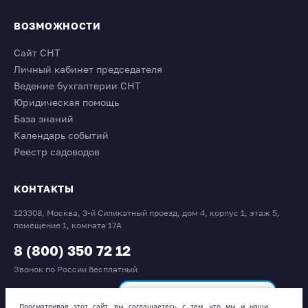
ВОЗМОЖНОСТИ
Сайт СНТ
Личный кабинет председателя
Ведение бухгалтерии СНТ
Юридическая помощь
База знаний
Календарь событий
Реестр садоводов
КОНТАКТЫ
123308, Москва, 3-й Силикатный проезд, дом 4, корпус 1, этаж 5,
помещение 1, комната 17А
8 (800) 350 72 12
Звонок по России бесплатный
team@sntclub.ru
Просматривая этот сайт, вы соглашаетесь с тем, что мы и наши