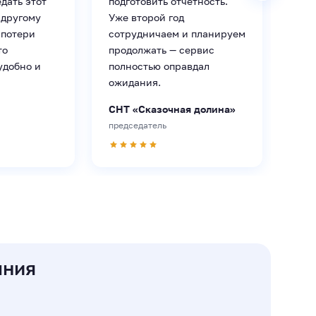
дать этот
подготовить отчетность.
кли
 другому
Уже второй год
Пре
 потери
сотрудничаем и планируем
то
продолжать — сервис
удобно и
полностью оправдал
ожидания.
СНТ «Сказочная долина»
председатель
ания