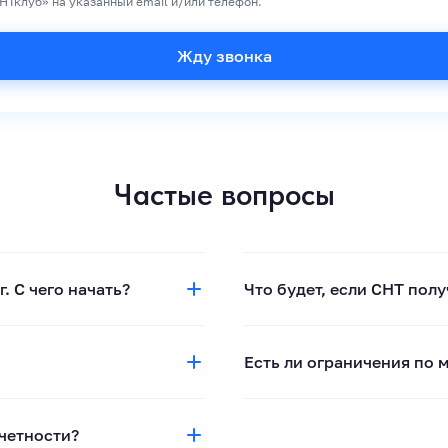
НТклуб» на указанный email и/или телефон.
Частые вопросы
. С чего начать?
Что будет, если СНТ пол
Есть ли ограничения по
тчетности?