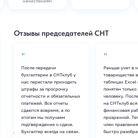
начислениям
Отзывы председателей СНТ
"
"
После передачи
Раньше учет в 
бухгалтерии в СНТклуб у
товариществе в
нас перестали приходить
таблицах Excel 
штрафы за просрочку
понятен только
отчетности и обязательных
человеку. Посл
платежей. Все отчеты
на СНТклуб вся
сдаются вовремя, а по
финансовая раб
итогам мы получаем
прозрачной. Те
подтверждение о сдаче.
член правления
‹
Бухгалтер всегда на связи.
быстро разобра