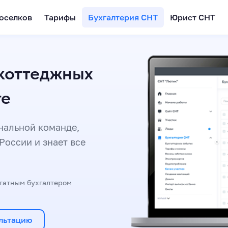
оселков
Тарифы
Бухгалтерия СНТ
Юрист СНТ
 коттеджных
ге
нальной команде,
России и знает все
татным бухгалтером
льтацию