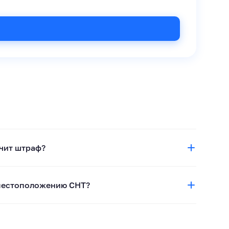
учит штраф?
 местоположению СНТ?