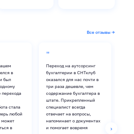
Все отзывы →
"
"
нашем
Переход на аутсорсинг
Раб
елся в
бухгалтерии в СНТклуб
202
и был
оказался для нас почти в
соп
 одному
три раза дешевле, чем
— в
е перехода
содержание бухгалтера в
кон
штате. Прикрепленный
в с
ота стала
специалист всегда
изб
перь любой
отвечает на вопросы,
оши
 может
напоминает о документах
ощу
›
ться в
и помогает вовремя
СНТ