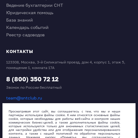
Ведение бухгалтерии СНТ
Юридическая помощь
База знаний
Календарь событий
Реестр садоводов
КОНТАКТЫ
123308, Москва, 3-й Силикатный проезд, дом 4, корпус 1, этаж 5,
помещение 1, комната 17А
8 (800) 350 72 12
Звонок по России бесплатный
team@sntclub.ru
График работы: пн–пт, с 9:00 до 18:00
Просматривая этот сайт, вы соглашаетесь с тем, что мы и наши
партнеры используем файлы cookie. К ним относятся основные файлы
cookie, которые необходимы для работы веб-сайта и контроля наших
коммерческих бизнес-целей, а также дополнительные файлы cookie,
которые используются только для анонимных статистических целей,
для настройки удобства или для отображения персонализированного
контента, а также с нашей политикой по обработке персональных
данных. Нажимая кнопку «Принять», вы соглашаетесь с